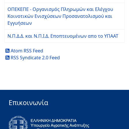
ΟΠΕΚΕΠΕ - Οργανισμός Πληρωμών και Ελέγχου
Κοινοτικών Ενισχύσεων Προσανατολισμού και
Εγγυήσεων
Ν.Π.Δ.Δ. και Ν.Π.Ι.Δ. Εποπτευομένων απο το ΥΠΑΑΤ
Atom RSS Feed
RSS Syndicate 2.0 Feed
Επικοινωνία