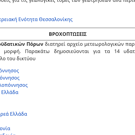
εις για τις γεωλογικές τομές των γεωτρήσεων ανά περι
φερειακή Ενότητα Θεσσαλονίκης
ΒΡΟΧΟΠΤΩΣΕΙΣ
φοϋδατικών Πόρων
διατηρεί αρχείο μετεωρολογικών πα
ή μορφή. Παρακάτω δημοσιεύονται για τα 14 υδατ
λο του δικτύου
πόννησος
πόννησος
ελοπόννησος
ά Ελλάδα
ερεά Ελλάδα
δονία