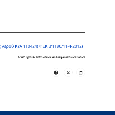
νερού ΚΥΑ 110424( ΦΕΚ Β'1190/11-4-2012)
Δ/νση Εγγείων Βελτιώσεων και Εδαφοϋδατικών Πόρων