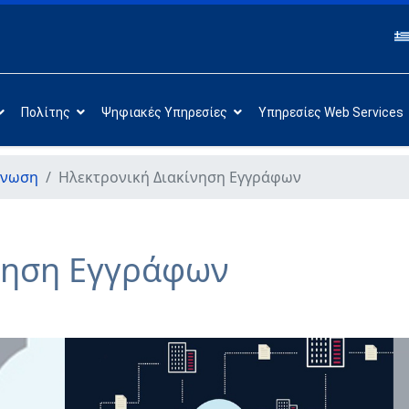
Πολίτης
Ψηφιακές Υπηρεσίες
Υπηρεσίες Web Services
άνωση
Hλεκτρονική Διακίνηση Εγγράφων
νηση Εγγράφων