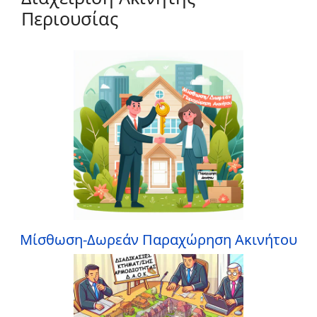
Περιουσίας
Μίσθωση-Δωρεάν Παραχώρηση Ακινήτου