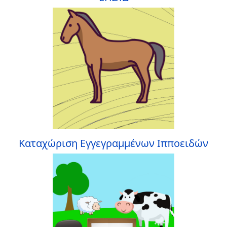
Καταχώριση Εγγεγραμμένων Ιπποειδών