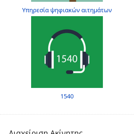
Υπηρεσία ψηφιακών αιτημάτων
1540
Διαχείριση Ακίνητης