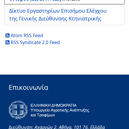
Δίκτυο Εργαστηρίων Επισήμου Ελέγχου
της Γενικής Διεύθυνσης Κτηνιατρικής
Atom RSS Feed
RSS Syndicate 2.0 Feed
Επικοινωνία
Διεύθυνση:
Αχαρνών 2,
Αθήνα,
101 76,
Ελλάδα