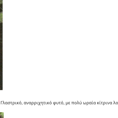
 Γλαστρικό, αναρριχητικό φυτό, με πολύ ωραία κίτρινα λ