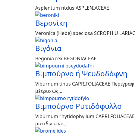
Asplenίum nίdus ASPLENIACEAE
Βερονίκη
Veronica (Hebe) speciosa SCROPH U LARIA
Βιγόνια
Begonia rex BEGONIACEAE
Βιμπούρνο ή Ψευδοδάφνη
Viburnum tinus CAPRIFOLIACEAE Περιγραφή
μέτριο ώς…
Βιμπούρνο Ρυτιδόφυλλο
Viburnum rhytidophyllum CAPRI FOLlACEAE
ρυτιδωμένα,…