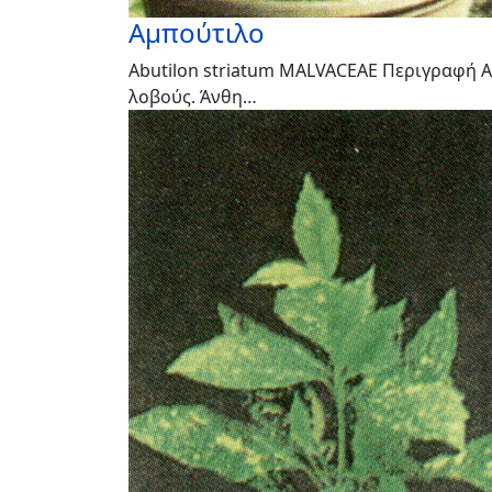
Αμπούτιλο
Abutilon striatum MALVACEAE Περιγραφή Α
λοβούς. Άνθη…