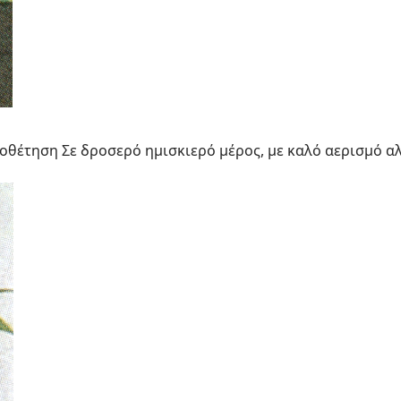
οθέτηση Σε δροσερό ηµισκιερό µέρος, µε καλό αερισµό α