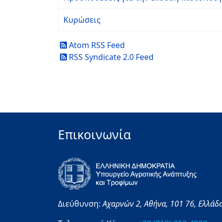
Κυρώσεις
Atom RSS Feed
RSS Syndicate 2.0 Feed
Επικοινωνία
Διεύθυνση:
Αχαρνών 2,
Αθήνα,
101 76,
Ελλάδ