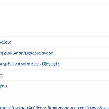
λαίσιο
ή Διακίνηση/Εγχώρια αγορά
ιημένων προϊόντων - Εξαγωγές
ές
γχου
κών (υγείας, ελεύθερης διακίνησης, κ.α.) κατά την εξαγ