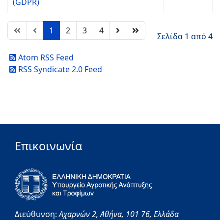
(GDPR)
1
2
3
4
Σελίδα 1 από 4
Atom RSS Feed
RSS Syndicate 2.0 Feed
Επικοινωνία
Διεύθυνση:
Αχαρνών 2,
Αθήνα,
101 76,
Ελλάδα