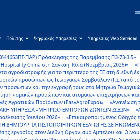
Πολίτης
Ψηφιακές Υπηρεσίες
Υπηρεσίες Web Services
ΨΚ644653ΠΓ-ΠΑΡ) Πρόσκλησης της Παρέμβασης Π3-73-3.5»
spitality China στη Σαγκάη, Κίνα (Νοέμβριος 2026)»
«
τα αγροδιατροφής για το περίπτερο της ΕΕ στη διεθνή έκ
φυσικών προσώπων ως Γεωργικών Συμβούλων (Γ.Σ.) από 
ών προσώπων και την εγγραφή τους στο Μητρώο Γεωργι
οίηση νομικών προσώπων και ατομικών επιχειρήσεων κα
γές Αγροτικών Προϊόντων (EasyAgroExpo)»
«Ανανέωση τ
ΑΚΗ ΥΠΗΡΕΣΙΑ «ΜΗΤΡΩΟ ΕΜΠΟΡΩΝ ΖΩΝΤΩΝ ΖΩΩΝ»
«
οέλευσης Ιουνίου 2026»
«Επικαιροποιημένος Οδηγός 
ΙΑ ΤH ΔΗΜΙΟΥΡΓΙΑ ΠΙΣΤΟΠΟΙΗΤΙΚΩΝ ΕΞΑΓΩΓΗΣ ΣΕ ΗΝΩΜΕΝΟ
σης εργασίας στον Διεθνή Οργανισμό Αμπέλου και Οίνου
κού τομέα” από την 20η Ιουνίου έως και την 31η Αυγούσ