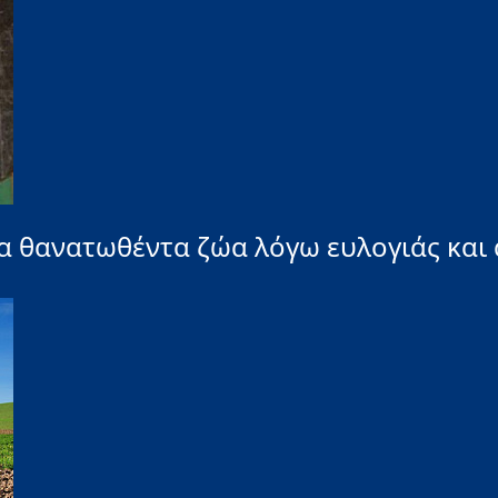
για θανατωθέντα ζώα λόγω ευλογιάς κα