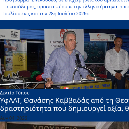
το κοπάδι μας, προστατεύουμε την ελληνική κτηνοτροφ
Ιουλίου έως και την 28η Ιουλίου 2026»
Δελτία Τύπου
ΥφΑΑΤ, Θανάσης Καββαδάς από τη Θεσπ
δραστηριότητα που δημιουργεί αξία, θ
Αυγ 04, 2026