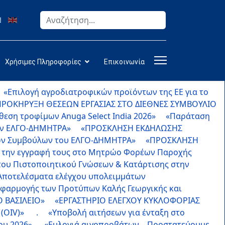
Αναζήτηση
Type 2 or more characters for results.
Χρήσιμες Πληροφορίες
Επικοινωνία
«Επιλογή αγροδιατροφικών προϊόντων της ΕΕ για το
ΠΡΟΚΗΡΥΞΗ ΘΕΣΕΩΝ ΕΡΓΑΣΙΑΣ ΣΤΟ ΔΙΕΘΝΕΣ ΣΥΜΒΟΥΛΙΟ
θεση τροφίμων Anuga Select India 2026»
«Παράταση
τον ΕΛΓΟ-ΔΗΜΗΤΡΑ»
«ΠΡΟΣΚΛΗΣΗ ΕΚΔΗΛΩΣΗΣ
κών Συμβούλων του ΕΛΓΟ-ΔΗΜΗΤΡΑ»
«ΠΡΟΣΚΛΗΣΗ
ι την εγγραφή τους στο Μητρώο Φορέων Παροχής
ου Πιστοποιητικού Γνώσεων & Κατάρτισης στην
Αποτελέσματα ελέγχου υπολειμμάτων
εφαρμογής των Προτύπων Καλής Γεωργικής και
 ΒΑΣΙΛΕΙΟ»
«ΕΡΓΑΣΤΗΡΙΟ ΕΛΕΓΧΟΥ ΚΥΚΛΟΦΟΡΙΑΣ
 (OIV)»
.
«Υποβολή αιτήσεων για ένταξη στο
του 2026»
«Ευλογιά αιγοπροβάτων – Προστατεύουμε