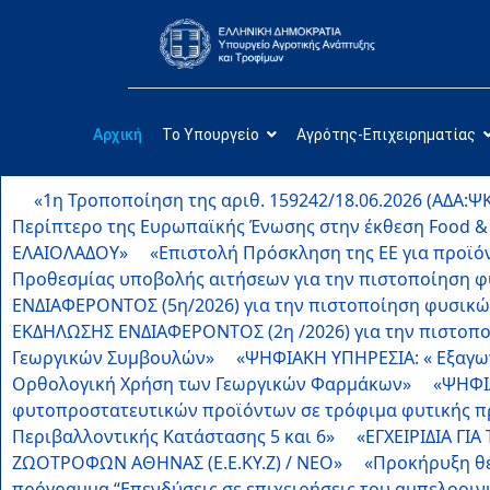
Αρχική
Το Υπουργείο
Αγρότης-Επιχειρηματίας
«1η Τροποποίηση της αριθ. 159242/18.06.2026 (ΑΔΑ:
Περίπτερο της Ευρωπαϊκής Ένωσης στην έκθεση Food & Ho
ΕΛΑΙΟΛΑΔΟΥ»
«Επιστολή Πρόσκληση της ΕΕ για προϊόν
Προθεσμίας υποβολής αιτήσεων για την πιστοποίηση 
ΕΝΔΙΑΦΕΡΟΝΤΟΣ (5η/2026) για την πιστοποίηση φυσικ
ΕΚΔΗΛΩΣΗΣ ΕΝΔΙΑΦΕΡΟΝΤΟΣ (2η /2026) για την πιστοπ
Γεωργικών Συμβουλών»
«ΨΗΦΙΑΚΗ ΥΠΗΡΕΣΙΑ: « Εξαγω
Ορθολογική Χρήση των Γεωργικών Φαρμάκων»
«ΨΗΦΙ
φυτοπροστατευτικών προϊόντων σε τρόφιμα φυτικής πρ
Περιβαλλοντικής Κατάστασης 5 και 6»
«ΕΓΧΕΙΡΙΔΙΑ Γ
ΖΩΟΤΡΟΦΩΝ ΑΘΗΝΑΣ (Ε.Ε.ΚΥ.Ζ) / ΝΕΟ»
«Προκήρυξη θέ
πρόγραμμα “Επενδύσεις σε επιχειρήσεις του αμπελοοινι