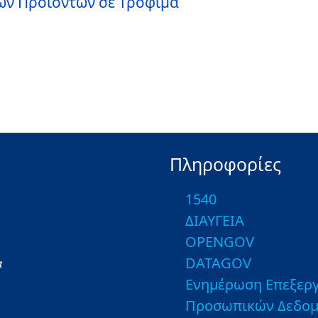
ών Προϊόντων σε Τρόφιμα
Πληροφορίες
1540
ΔΙΑΥΓΕΙΑ
OPENGOV
DATAGOV
α
Ενημέρωση Επεξεργ
Προσωπικών Δεδο