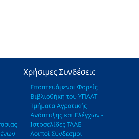
Χρήσιμες Συνδέσεις
Εποπτευόμενοι Φορείς
Βιβλιοθήκη του ΥΠΑΑΤ
Τμήματα Αγροτικής
Ανάπτυξης και Ελέγχων -
ασίας
Ιστοσελίδες ΤΑΑΕ
μένων
Λοιποί Σύνδεσμοι