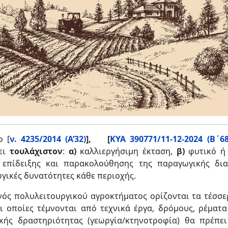
ο [
ν. 4235/2014 (Α’32)
], [
ΚΥΑ 390771/11-12-2024 (Β΄68
τει
τουλάχιστον
:
α)
καλλιεργήσιμη έκταση,
β)
φυτικό ή
επίδειξης και παρακολούθησης της παραγωγικής δια
ωγικές δυνατότητες κάθε περιοχής.
νός πολυλειτουργικού αγροκτήματος ορίζονται τα τέσσερ
ι οποίες τέμνονται από τεχνικά έργα, δρόμους, ρέματ
ικής δραστηριότητας (γεωργία/κτηνοτροφία) θα πρέπε