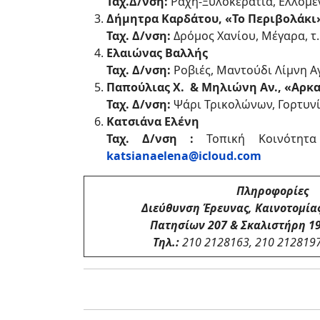
Ταχ.Δ/νση:
Ράχη-Ξυλοκερατιά, Ελλομέν
Δήμητρα Καρδάτου, «Το Περιβολάκι
Ταχ. Δ/νση:
Δρόμος Χανίου, Μέγαρα, τ.
Ελαιώνας Βαλλής
Ταχ. Δ/νση:
Ροβιές, Μαντούδι Λίμνη Αγ
Παπούλιας Χ. & Μηλιώνη Αν., «Αρκ
Ταχ. Δ/νση:
Ψάρι Τρικολώνων, Γορτυνία
Κατσιάνα Ελένη
Ταχ. Δ/νση :
Τοπική Κοινότητα 
katsianaelena@icloud.com
Πληροφορίες
Διεύθυνση Έρευνας, Καινοτομία
Πατησίων 207 & Σκαλιστήρη 19
Τηλ.:
210 2128163, 210 2128197