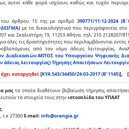
πως αυτοί κάθε φορά ισχύουν, καθώς και τυχόν περιορ
ς του άρθρου 15 της με αριθμό
390771/11-12-2024 (
ΟΔΕΙΓΜΑ
)
με τα δικαιολογητικά που περιγράφονται στο 
07 και Σκαλιστήρη 19, 11253 Αθήνα, τηλ. 210 2128207/8
ι για όλες τις δραστηριότητες που περιλαμβάνονται εντός
οβλεπόμενες από τον νόμο άδειες λειτουργίας. Ανα
ν Διαδικασιών-ΜΙΤΟΣ του Υπουργείου Ψηφιακής Δια
 άδειας λειτουργίας) Τήρησης Απαιτήσεων Λειτουργί
 έχει καταργηθεί
[
ΚΥΑ 543/34450/24-03-2017 (Β’ 1145)
], [
ρα
μας
τα οποία διαθέτουν βεβαίωση τήρησης απαιτήσε
υτούν τα στοιχεία τους στην
ιστοσελίδα του ΥΠΑΑΤ
ς
 τ.κ 27300
E-mail:
info@orangia.gr