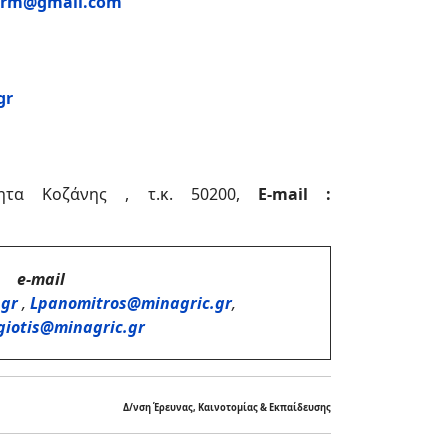
arm@gmail.com
gr
τα Κοζάνης , τ.κ. 50200,
E-mail :
e-mail
gr
,
Lpanomitros@minagric.gr
,
giotis@minagric.gr
Δ/νση
Έρευνας, Καινοτομίας & Εκπαίδευσης