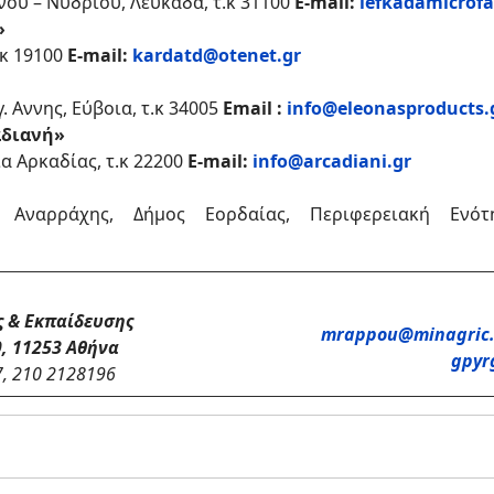
ου – Νυδρίου, Λευκάδα, τ.κ 31100
E-mail:
lefkadamicrof
»
κ 19100
E-mail:
kardatd@otenet.gr
. Αννης, Εύβοια, τ.κ 34005
Email :
info@eleonasproducts.
αδιανή»
 Αρκαδίας, τ.κ 22200
E-mail:
info@arcadiani.gr
Αναρράχης, Δήμος Εορδαίας, Περιφερειακή Ενότη
ς & Εκπαίδευσης
mrappou@minagric.
, 11253 Αθήνα
gpyr
, 210 2128196