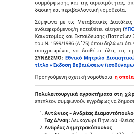
συμμόρφωσης και της αιρεσιμότητας, ό
δασική και περιβαλλοντική νομοθεσία.
Σύμφωνα με τις Μεταβατικές Διατάξει
ενδιαφερόμενος/η καταθέτει αίτηση
(
ΥΠ
Καινοτομίας και Εκπαίδευσης (Πατησίων 2
του Ν. 1599/1986 (Α΄75) όπου δηλώνει ότ
υποχρεωμένος να διαθέτει όλες τις πρ
ΣΥΝΔΕΣΜΟ:
Εθνικό Μητρώο Διοικητικώ
τίτλο «Έκδοση Βεβαιώσεων (ισοδύναμων
Προηγούμενη σχετική νομοθεσία
η οποία
Πολυλειτουργικά αγροκτήματα στη χώ
επιπλέον συμφωνούν εγγράφως να δημοσιε
Αντώνιος – Ανδρέας Διαμαντόπουλο
Ταχ Δ/νση:
Λευκοχώρι Πηνειού Ηλείας,
Ανδρέας Δημητρακόπουλος