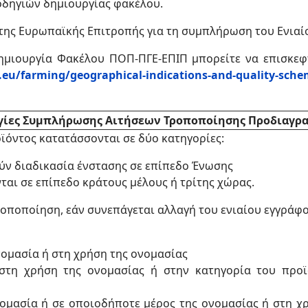
 οδηγιών δημιουργίας φακέλου.
 της Ευρωπαϊκής Επιτροπής για τη συμπλήρωση του Ενιαί
Δημιουργία Φακέλου ΠΟΠ-ΠΓΕ-ΕΠΙΠ μπορείτε να επισκεφτ
a.eu/farming/geographical-indications-and-quality-sch
γίες Συμπλήρωσης Αιτήσεων Τροποποίησης Προδιαγρ
όντος κατατάσσονται σε δύο κατηγορίες:
ύν διαδικασία ένστασης σε επίπεδο Ένωσης
ται σε επίπεδο κράτους μέλους ή τρίτης χώρας.
οποποίηση, εάν συνεπάγεται αλλαγή του ενιαίου εγγράφ
νομασία ή στη χρήση της ονομασίας
 στη χρήση της ονομασίας ή στην κατηγορία του πρ
νομασία ή σε οποιοδήποτε μέρος της ονομασίας ή στη χ