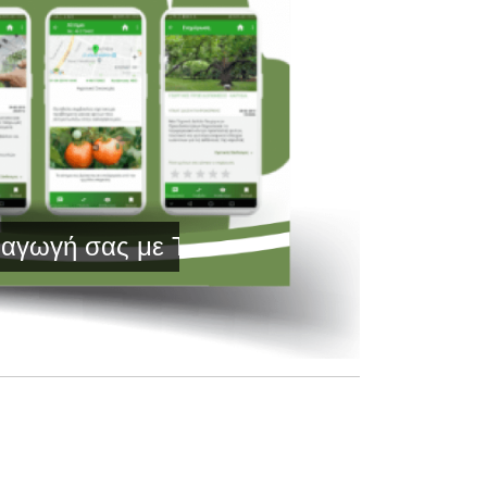
ς με Τεχνολογία Αιχμής και Έγκυρη Ενημ