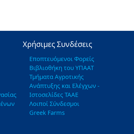
Χρήσιμες Συνδέσεις
Εποπτευόμενοι Φορείς
Βιβλιοθήκη του ΥΠΑΑΤ
Τμήματα Αγροτικής
Ανάπτυξης και Ελέγχων -
ασίας
Ιστοσελίδες ΤΑΑΕ
μένων
Λοιποί Σύνδεσμοι
Greek Farms