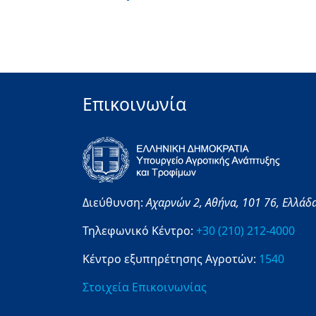
Επικοινωνία
Διεύθυνση:
Αχαρνών 2,
Αθήνα,
101 76,
Ελλάδ
Τηλεφωνικό Κέντρο:
+30 (210) 212-4000
Κέντρο εξυπηρέτησης Αγροτών:
1540
Στοιχεία Επικοινωνίας