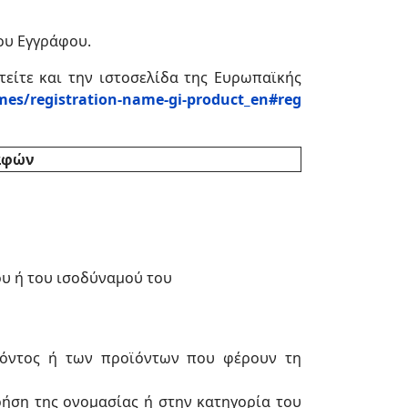
ου Εγγράφου.
είτε και την ιστοσελίδα της Ευρωπαϊκής
emes/registration-name-gi-product_en#reg
αφών
ου ή του ισοδύναμού του
οϊόντος ή των προϊόντων που φέρουν τη
ρήση της ονομασίας ή στην κατηγορία του