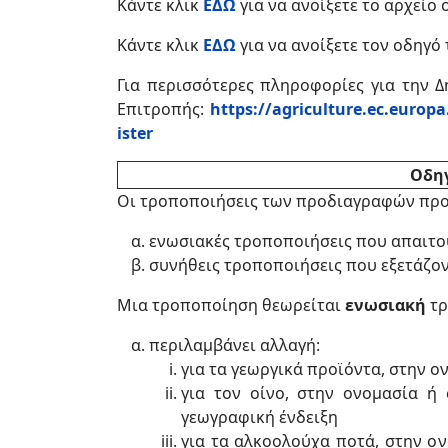
Κάντε κλικ
ΕΔΩ
για να ανοίξετε το αρχείο
Κάντε κλικ
ΕΔΩ
για να ανοίξετε τον οδηγό
Για περισσότερες πληροφορίες για την 
Επιτροπής:
https://agriculture.ec.europ
ister
Οδη
Οι τροποποιήσεις των προδιαγραφών προϊ
ενωσιακές τροποποιήσεις που απαιτο
συνήθεις τροποποιήσεις που εξετάζον
Μια τροποποίηση θεωρείται
ενωσιακή
τρ
περιλαμβάνει αλλαγή:
για τα γεωργικά προϊόντα, στην ο
για τον οίνο, στην ονομασία ή
γεωγραφική ένδειξη
για τα αλκοολούχα ποτά, στην ο