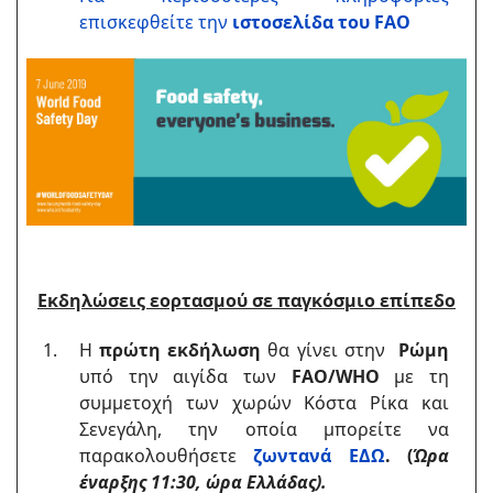
επισκεφθείτε την
ιστοσελίδα του FAO
Eκδηλώσεις εορτασμού σε παγκόσμιο επίπεδο
Η
πρώτη εκδήλωση
θα γίνει στην
Ρώμη
υπό την αιγίδα των
FAO/WHO
με τη
συμμετοχή των χωρών Κόστα Ρίκα και
Σενεγάλη, την οποία μπορείτε να
παρακολουθήσετε
ζωντανά ΕΔΩ
.
(
Ώρα
έναρξης 11:30, ώρα Ελλάδας)
.