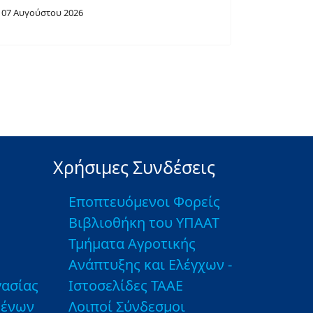
07 Αυγούστου 2026
Χρήσιμες Συνδέσεις
Εποπτευόμενοι Φορείς
Βιβλιοθήκη του ΥΠΑΑΤ
Τμήματα Αγροτικής
Ανάπτυξης και Ελέγχων -
ασίας
Ιστοσελίδες ΤΑΑΕ
μένων
Λοιποί Σύνδεσμοι