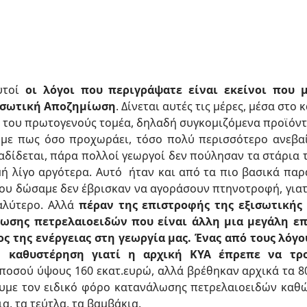
υτοί
οι λόγοι που περιγράψατε είναι εκείνοι που 
ισωτική Αποζημίωση
. Δίνεται αυτές τις μέρες, μέσα στο
του πρωτογενούς τομέα, δηλαδή συγκομιζόμενα προϊόντα
υμε πως όσο προχωράει, τόσο πολύ περισσότερο ανεβαίν
διαδίδεται, πάρα πολλοί γεωργοί δεν πούλησαν τα στάρια τ
ή λίγο αργότερα. Αυτό ήταν και από τα πιο βασικά παρ
ου δώσαμε δεν έβρισκαν να αγοράσουν πτηνοτροφή, γιατ
αλύτερο. Αλλά
πέραν της επιστροφής της εξισωτικής
ωσης πετρελαιοειδών που είναι άλλη μια μεγάλη ε
τος της ενέργειας στη γεωργία μας. Ένας από τους λόγ
ή καθυστέρηση γιατί η αρχική ΚΥΑ έπρεπε να τρ
οσού ύψους 160 εκατ.ευρώ, αλλά βρέθηκαν αρχικά τα 80 
ουμε τον ειδικό φόρο κατανάλωσης πετρελαιοειδών καθώς
, τα τεύτλα, τα βαμβάκια.