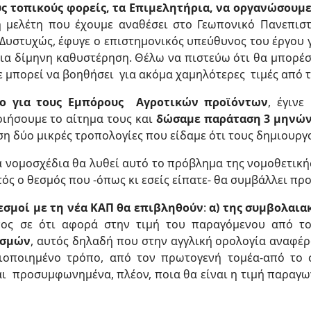
υς τοπικούς φορείς, τα Επιμελητήρια, να οργανώσου
η μελέτη που έχουμε αναθέσει στο Γεωπονικό Πανεπιστ
υστυχώς, έφυγε ο επιστημονικός υπεύθυνος του έργου γ
πεια δίμηνη καθυστέρηση. Θέλω να πιστεύω ότι θα μπορέ
τε μπορεί να βοηθήσει για ακόμα χαμηλότερες τιμές από
ο για τους Εμπόρους Αγροτικών προϊόντων
, έγιν
ιήσουμε το αίτημα τους και
δώσαμε παράταση 3 μηνών 
η δύο μικρές τροπολογίες που είδαμε ότι τους δημιουργ
 νομοσχέδια θα λυθεί αυτό το πρόβλημα της νομοθετική
τός ο θεσμός που -όπως κι εσείς είπατε- θα συμβάλλει πρ
εσμοί με τη νέα ΚΑΠ θα επιβληθούν
:
α) της συμβολαια
ένος σε ότι αφορά στην τιμή του παραγόμενου από τ
ισμών
, αυτός δηλαδή που στην αγγλική ορολογία αναφέρο
ιοποιημένο τρόπο, από τον πρωτογενή τομέα-από το σ
αι προσυμφωνημένα, πλέον, ποια θα είναι η τιμή παραγωγ