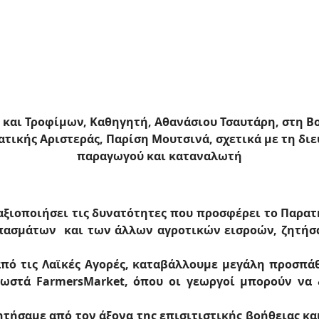
Αθήνα, 18 
 και Τροφίμων, Καθηγητή, Αθανάσιου Τσαυτάρη, στη Β
ικής Αριστεράς, Παρίση Μουτσινά, σχετικά με τη διε
παραγωγού και καταναλωτή
αξιοποιήσει τις δυνατότητες που προσφέρει το Παρατ
πασμάτων και των άλλων αγροτικών εισροών, ζητήσ
πό τις Λαϊκές Αγορές, καταβάλλουμε μεγάλη προσπάθ
νωστά FarmersMarket, όπου οι γεωργοί μπορούν να 
ζητήσαμε από τον άξονα της επισιτιστικής βοήθειας κ