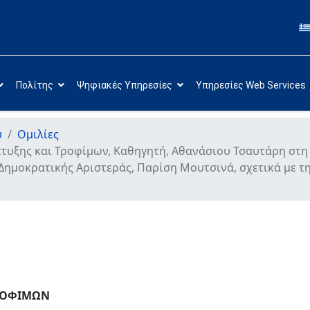
Πολίτης
Ψηφιακές Υπηρεσίες
Υπηρεσίες Web Services
υ
Ομιλίες
τυξης και Τροφίμων, Καθηγητή, Αθανάσιου Τσαυτάρη στη
ημοκρατικής Αριστεράς, Παρίση Μουτσινά, σχετικά με τη 
ΤΡΟΦΙΜΩΝ