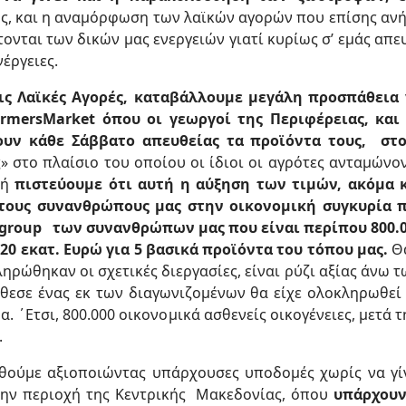
ης, και η αναμόρφωση των λαϊκών αγορών που επίσης αν
νται των δικών μας ενεργειών γιατί κυρίως σ’ εμάς απ
έργειες.
ις Λαϊκές Αγορές, καταβάλλουμε μεγάλη προσπάθεια 
armersMarket όπου οι γεωργοί της Περιφέρειας, και
υν κάθε Σάββατο απευθείας τα προϊόντα τους, στ
» στο πλαίσιο του οποίου οι ίδιοι οι αγρότες ανταμών
δή
πιστεύουμε ότι αυτή η αύξηση των τιμών, ακόμα 
τους συνανθρώπους μας στην οικονομική συγκυρία π
το group των συνανθρώπων μας που είναι περίπου 800.0
20 εκατ. Ευρώ για 5 βασικά προϊόντα του τόπου μας.
Θα
ηρώθηκαν οι σχετικές διεργασίες, είναι ρύζι αξίας άνω τ
θεσε ένας εκ των διαγωνιζομένων θα είχε ολοκληρωθεί 
έρα. ΄Ετσι, 800.000 οικονομικά ασθενείς οικογένειες, μετά
.
ούμε αξιοποιώντας υπάρχουσες υποδομές χωρίς να γίν
την περιοχή της Κεντρικής Μακεδονίας, όπου
υπάρχουν