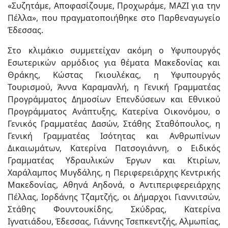
«Συζητάμε, Αποφασίζουμε, Προχωράμε, ΜΑΖΙ για την
Πέλλα», που πραγματοποιήθηκε στο Παρθεναγωγείο
Έδεσσας.
Στο κλιμάκιο συμμετείχαν ακόμη ο Υφυπουργός
Εσωτερικών αρμόδιος για θέματα Μακεδονίας και
Θράκης, Κώστας Γκιουλέκας, η Υφυπουργός
Τουρισμού, Άννα Καραμανλή, η Γενική Γραμματέας
Προγράμματος Δημοσίων Επενδύσεων και Εθνικού
Προγράμματος Ανάπτυξης, Κατερίνα Οικονόμου, ο
Γενικός Γραμματέας Δασών, Στάθης Σταθόπουλος, η
Γενική Γραμματέας Ισότητας και Ανθρωπίνων
Δικαιωμάτων, Κατερίνα Πατσογιάννη, ο Ειδικός
Γραμματέας Υδραυλικών Έργων και Κτιρίων,
Χαράλαμπος Μυγδάλης, η Περιφερειάρχης Κεντρικής
Μακεδονίας, Αθηνά Αηδονά, ο Αντιπεριφερειάρχης
Πέλλας, Ιορδάνης Τζαμτζής, οι Δήμαρχοι Γιαννιτσών,
Στάθης Φουντουκίδης, Σκύδρας, Κατερίνα
Ιγνατιάδου, Έδεσσας, Γιάννης Τσεπκεντζής, Αλμωπίας,