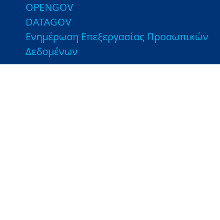
OPENGOV
DATAGOV
Ενημέρωση Επεξεργασίας Προσωπικών
Δεδομένων
Χρήσιμες Συνδέσεις
Εποπτευόμενοι Φορείς
Βιβλιοθήκη του ΥΠΑΑΤ
Τμήματα Αγροτικής Ανάπτυξης και
Ελέγχων - Ιστοσελίδες ΤΑΑΕ
Λοιποί Σύνδεσμοι
Greek Farms