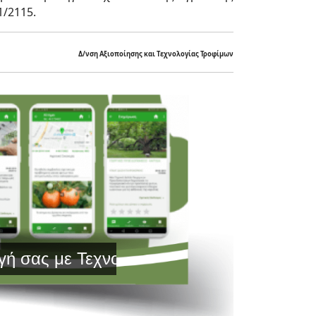
1/2115.
Δ/νση Αξιοποίησης και Τεχνολογίας Τροφίμων
 Τεχνολογία Αιχμής και Έγκυρη Ενημέρω